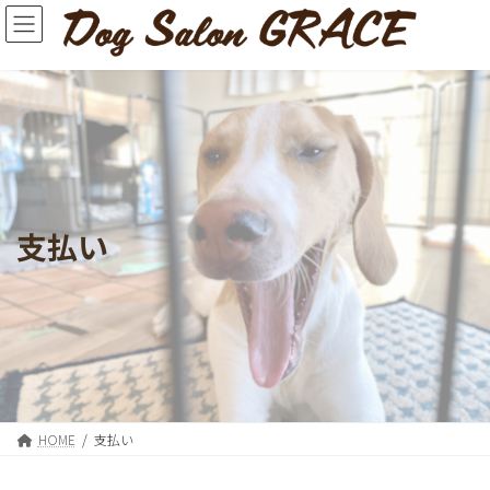
コ
ナ
ン
ビ
テ
ゲ
ン
ー
ツ
シ
へ
ョ
ス
ン
キ
に
ッ
移
プ
動
支払い
HOME
支払い