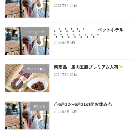
2025年3月14日
。°。°。°。°。° ペットホテル
Uncategorized
°。°。°。°。°。°。°。°
2025年3月8日
新商品 馬肉五膳プレミアム入荷
オススメ商品
2024年7月25日
⚠6月12～6月21の間お休み⚠
お知らせ
2024年5月16日