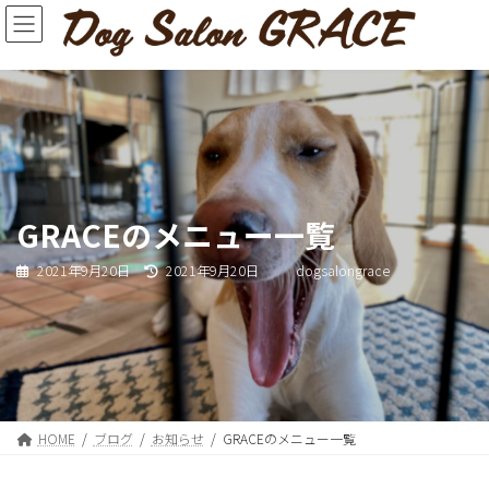
コ
ナ
ン
ビ
テ
ゲ
ン
ー
ツ
シ
へ
ョ
ス
ン
キ
に
ッ
移
プ
動
GRACEのメニュー一覧
最
2021年9月20日
2021年9月20日
dogsalongrace
終
更
新
日
時
:
HOME
ブログ
お知らせ
GRACEのメニュー一覧