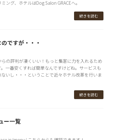
ング、ホテルはDog Salon GRACEへ。
続きを読む
なのですが・・・
からの評判が凄くいい！もっと集客に力を入れるため
す。一番安くすれば簡単なんですけどね。サービスも
味ないし・・・ということで近々ホテル改革を行いま
）
続きを読む
ニュー一覧
lon-grace.jp/menu/ こちらからも確認できます！