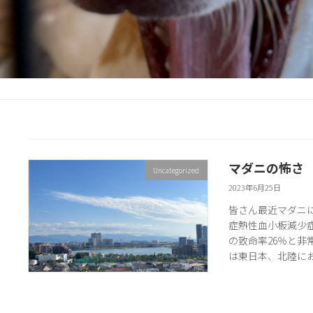
マダニの怖さ
Uncategorized
2023年6月25日
皆さん最近マダニ
症熱性血小板減少症
の致命率26％と非
は東日本、北陸におい