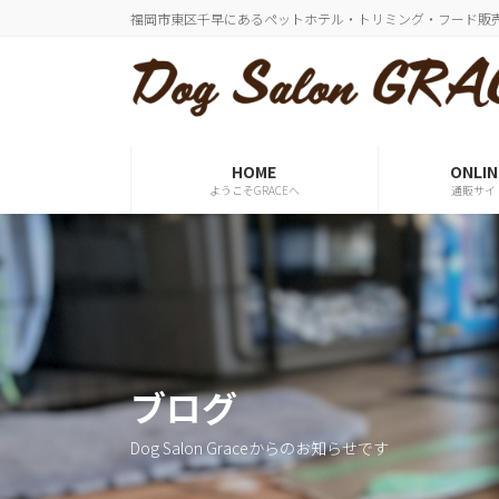
コ
ナ
福岡市東区千早にあるペットホテル・トリミング・フード販
ン
ビ
テ
ゲ
ン
ー
ツ
シ
へ
ョ
ス
ン
HOME
ONLIN
ようこそGRACEへ
通販サイ
キ
に
ッ
移
プ
動
ブログ
Dog Salon Graceからのお知らせです