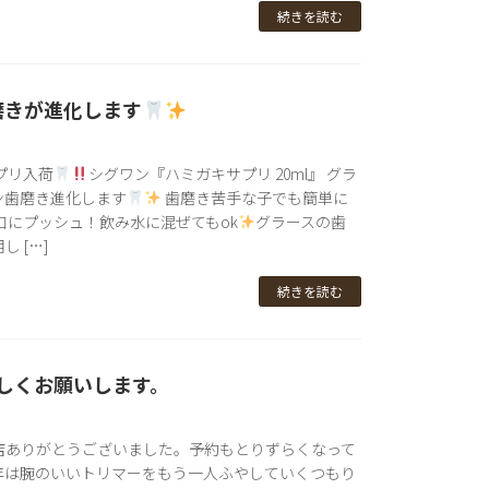
続きを読む
磨きが進化します
プリ入荷
シグワン『ハミガキサプリ 20ml』 グラ
ン歯磨き進化します
歯磨き苦手な子でも簡単に
口にプッシュ！飲み水に混ぜてもok
グラースの歯
 […]
続きを読む
ろしくお願いします。
店ありがとうございました。予約もとりずらくなって
年は腕のいいトリマーをもう一人ふやしていくつもり