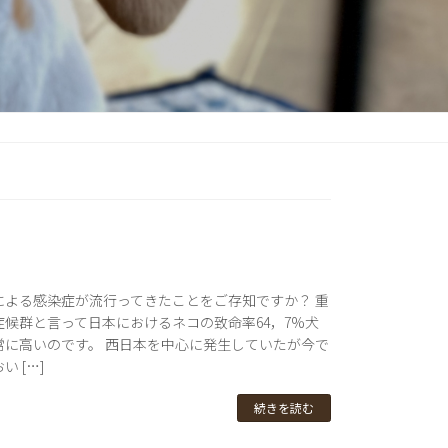
による感染症が流行ってきたことをご存知ですか？ 重
候群と言って日本におけるネコの致命率64，7%犬
常に高いのです。 西日本を中心に発生していたが今で
 […]
続きを読む