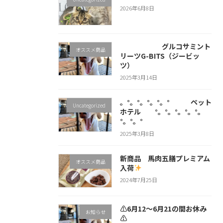
2026年6月8日
グルコサミント
オススメ商品
リーツG-BITS（ジービッ
ツ）
2025年3月14日
。°。°。°。°。° ペット
Uncategorized
ホテル °。°。°。°。°。
°。°。°
2025年3月8日
新商品 馬肉五膳プレミアム
オススメ商品
入荷
2024年7月25日
⚠6月12～6月21の間お休み
お知らせ
⚠