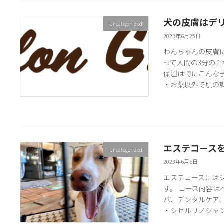
犬の皮膚はデ
Uncategorized
2023年6月25日
わんちゃんの皮膚
って人間の3分の
保湿は特にこんな
・お薬以外で肌の調子
エステコース
Uncategorized
2023年6月6日
エステコースには
す。 コース内容
パ、デンタルケア、
・シセルリノシャンプ