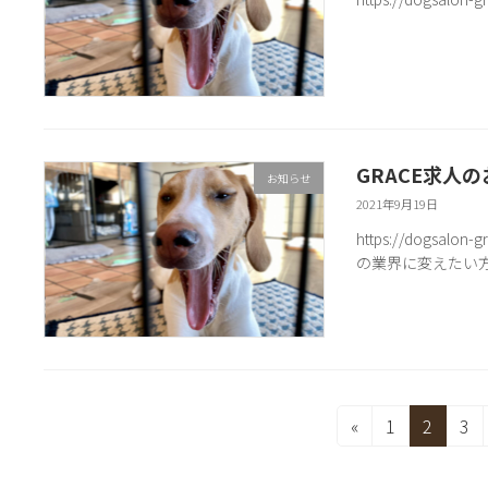
GRACE求人
お知らせ
2021年9月19日
https://dogsalo
の業界に変えたい
投
固
固
固
«
1
2
3
定
定
定
稿
ペ
ペ
ペ