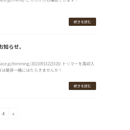
続きを読む
のお知らせ。
n-grace.jp/trimming/20210913223320/ トリマーを高収入
方は是非一緒にはたらきませんか！
続きを読む
固
4
»
定
ペ