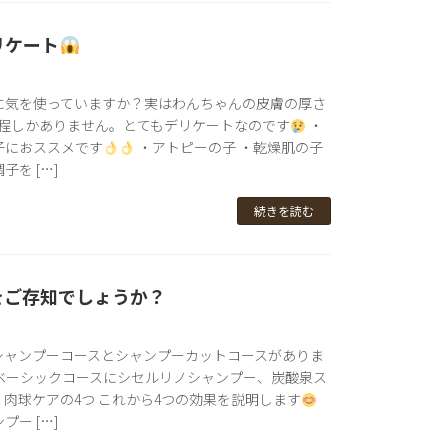
リケート
に気を使っていますか？実はわんちゃんの皮膚の厚さ
１程しかありません。とてもデリケートなのです
・
子におススメです
・アトピーの子 ・乾燥肌の子
を […]
続きを読む
をご存知でしょうか？
シャンプーコースとシャンプーカットコースがありま
はベーシックコースにシセルリノシャンプー、炭酸泉ス
肉球ケアの4つ これから4つの効果を説明します
ー […]