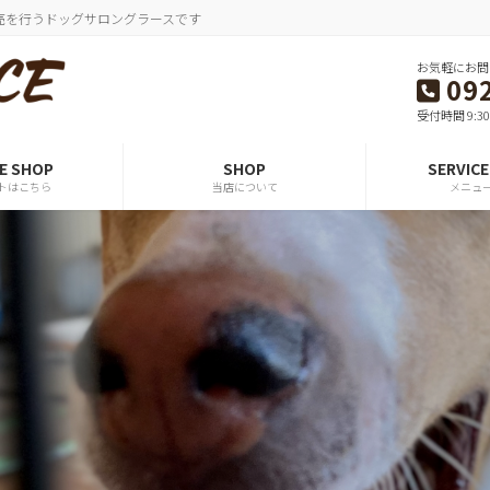
売を行うドッグサロングラースです
お気軽にお問
09
受付時間 9:30~
E SHOP
SHOP
SERVIC
トはこちら
当店について
メニュ