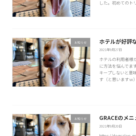
した。初めてのトリミ
ホテルが好評
お知らせ
2021年9月27日
ホテルの利用者様
に方法を悩んでま
キープしないと意
す（と思いますｗ
GRACEのメ
お知らせ
2021年9月20日
https://dogsa